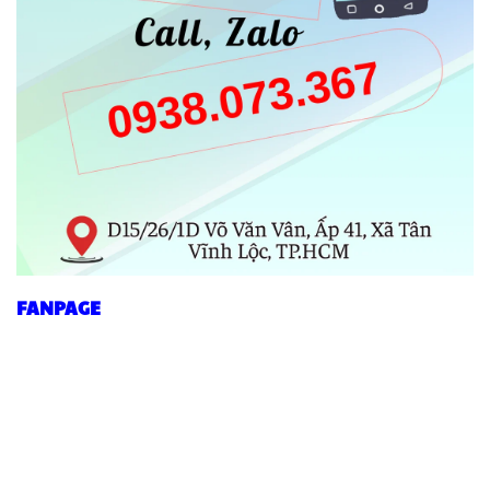
Thiết kế:
ôm tay, linh hoạt, dễ sử dụng
Ứng Dụng Thực Tế
Các dòng găng tay phủ hạt nhựa được sử dụng
phổ biến trong:
Kho vận, bốc xếp hàng hóa
Công trình xây dựng
FANPAGE
Nhà máy sản xuất
Đóng gói, vận chuyển
Đây là dòng găng tay phổ thông, phù hợp với
nhiều ngành nghề khác nhau.