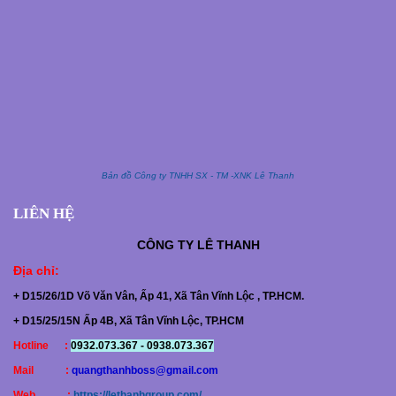
2. Găng Tay Vải Bạt Phủ Hạt Nhựa
Dòng chuyên dụng cho môi trường làm việc
nặng:
Chất liệu dày dặn, chịu lực tốt
Bản đồ Công ty TNHH SX - TM -XNK Lê Thanh
LIÊN HỆ
Tăng độ bền khi sử dụng liên tục
CÔNG TY
LÊ THANH
Phù hợp công trình, xây dựng, bốc xếp
Địa chỉ
:
+ D15/26/1D Võ Văn Vân, Ấp 41, Xã Tân Vĩnh Lộc , TP.HCM.
Ưu điểm
: chắc chắn, bền, chịu mài mòn cao
+ D15/25/15N Ấp 4B, Xã Tân Vĩnh Lộc, TP.HCM
Hotline :
0932.073.367 - 0938.073.367
Mail :
quangthanhboss@gmail.com
Web :
https://lethanhgroup.com/