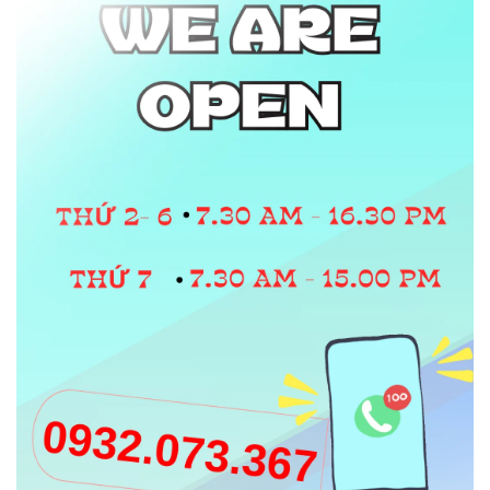
Nhờ lớp hạt nhựa này, găng tay giúp:
Tăng độ bám, hạn chế trơn trượt
Bảo vệ tay khỏi trầy xước, va chạm nhẹ
Hỗ trợ thao tác chắc chắn và an toàn hơn
Cấu Tạo Cơ Bản
Một đôi găng tay phủ hạt nhựa thường gồm:
Lớp nền:
len, thun hoặc vải bạt (co giãn,
thoáng khí)
Lớp phủ
: các hạt nhựa PVC được chấm
hoặc in trên bề mặt