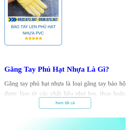
BAO TAY LEN PHỦ HẠT
NHỰA PVC
Găng Tay Phủ Hạt Nhựa Là Gì?
Găng tay phủ hạt nhựa là loại găng tay bảo hộ
được làm từ các chất liệu như len, thun hoặc
vải bạt, bên ngoài được phủ thêm các hạt nhựa
Xem tất cả
PVC ở lòng bàn tay và các ngón tay nhằm
tăng độ ma sát khi cầm nắm.