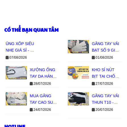
CÓ THỂ BẠN QUAN TÂM
ỦNG XỐP SIÊU
GĂNG TAY VẢI
NHẸ GIÁ SỈ - ĐỦ
BẠT SỐ 9 GIÁ
SIZE ĐỦ MÀU
SỈ - HÀNG SẴN
07/08/2026
01/08/2026
CHO ĐẠI LÝ
KHO, BÁO GIÁ
XƯỞNG ỐNG
NHANH
KHO SỈ NÚT
TAY DA HÀN
BỊT TAI CHỐNG
GIÁ SỈ TPHCM
ỒN SILICON 1
28/07/2026
27/07/2026
TẦNG, 2 TẦNG
MUA GĂNG
GIÁ SỈ MIỀN
GĂNG TAY VẢI
TAY CAO SU
NAM
THUN T10 -
CON HƯƠU
BỀN TAY, GIÁ
24/07/2026
20/07/2026
GIÁ SỈ TẠI LÊ
SỈ TIẾT KIỆM
THANH
Danh Mục Găng Tay Phủ Hạt Nhựa Tại Lê
HOTLINE