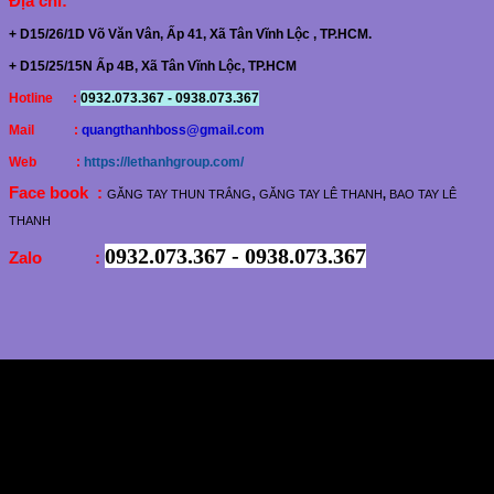
Địa chỉ
:
+ D15/26/1D Võ Văn Vân, Ấp 41, Xã Tân Vĩnh Lộc , TP.HCM.
+ D15/25/15N Ấp 4B, Xã Tân Vĩnh Lộc, TP.HCM
Hotline :
0932.073.367 - 0938.073.367
Mail :
quangthanhboss@gmail.com
Web :
https://lethanhgroup.com/
Face book :
,
GĂNG TAY THUN TRẮNG
GĂNG TAY LÊ THANH
,
BAO TAY LÊ
THANH
0932.073.367 - 0938.073.367
Zalo :