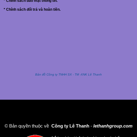
*
Chính sách bảo mật thông tin.
*
Chính sách đổi trả và hoàn tiền.
Bản đồ Công ty TNHH SX - TM -XNK Lê Thanh
© Bản quyền thuộc về
Công ty Lê Thanh
-
lethanhgroup.com