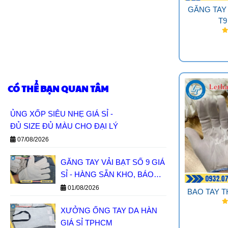
GĂNG TAY
T9
CÓ THỂ BẠN QUAN TÂM
ỦNG XỐP SIÊU NHẸ GIÁ SỈ -
ĐỦ SIZE ĐỦ MÀU CHO ĐẠI LÝ
07/08/2026
GĂNG TAY VẢI BẠT SỐ 9 GIÁ
SỈ - HÀNG SẴN KHO, BÁO
GIÁ NHANH
01/08/2026
BAO TAY T
XƯỞNG ỐNG TAY DA HÀN
GIÁ SỈ TPHCM