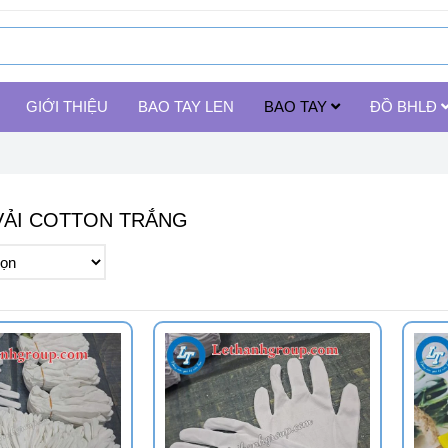
GIỚI THIỆU
BAO TAY LEN
BAO TAY
ĐỒ BHLĐ
VẢI COTTON TRẮNG