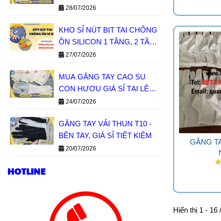
28/07/2026
KHO SỈ NÚT BỊT TAI CHỐNG
ỒN SILICON 1 TẦNG, 2 TẦNG
GIÁ SỈ MIỀN NAM
27/07/2026
MUA GĂNG TAY CAO SU
CON HƯƠU GIÁ SỈ TẠI LÊ
THANH
24/07/2026
GĂNG TAY VẢI THUN T10 -
BỀN TAY, GIÁ SỈ TIẾT KIỆM
GĂNG TA
20/07/2026
HOTLINE
Hiển thị 1 - 16