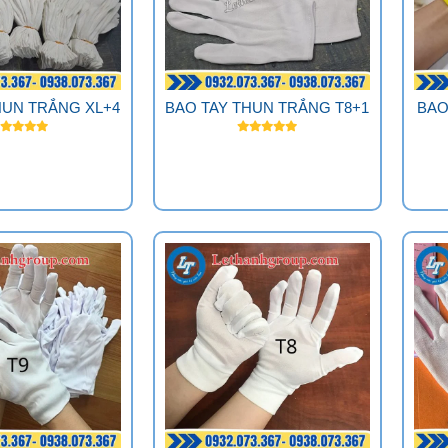
HUN TRẮNG XL+4
BAO TAY THUN TRẮNG T8+1
BAO