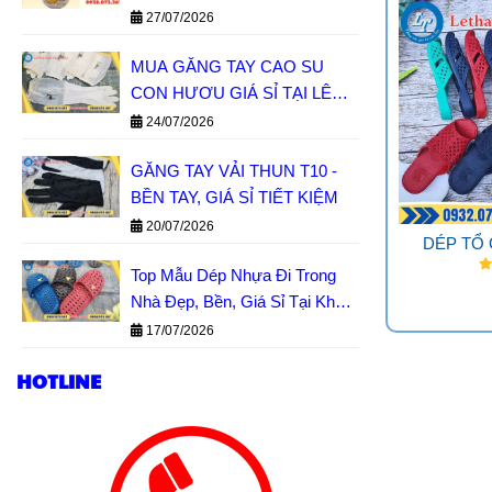
GIÁ SỈ MIỀN NAM
27/07/2026
MUA GĂNG TAY CAO SU
CON HƯƠU GIÁ SỈ TẠI LÊ
THANH
24/07/2026
GĂNG TAY VẢI THUN T10 -
BỀN TAY, GIÁ SỈ TIẾT KIỆM
20/07/2026
DÉP TỔ
Top Mẫu Dép Nhựa Đi Trong
Nhà Đẹp, Bền, Giá Sỉ Tại Kho
Lê Thanh
17/07/2026
HOTLINE