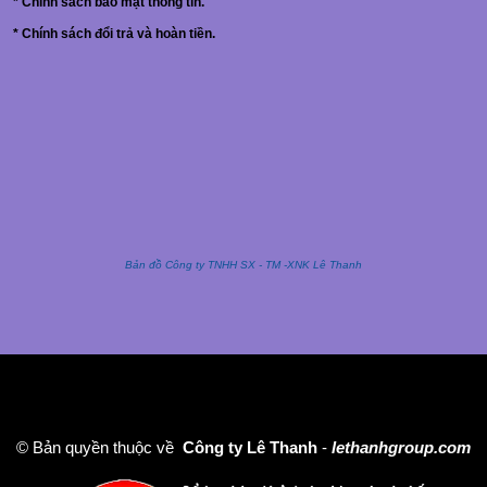
*
Chính sách bảo mật thông tin.
*
Chính sách đổi trả và hoàn tiền.
Bản đồ Công ty TNHH SX - TM -XNK Lê Thanh
© Bản quyền thuộc về
Công ty Lê Thanh
-
lethanhgroup.com