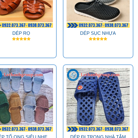
DÉP RỌ
DÉP SỤC NHỰA
ÉP TỔ ONG SIÊU NHẸ
DÉP ĐI TRONG NHÀ TẮM