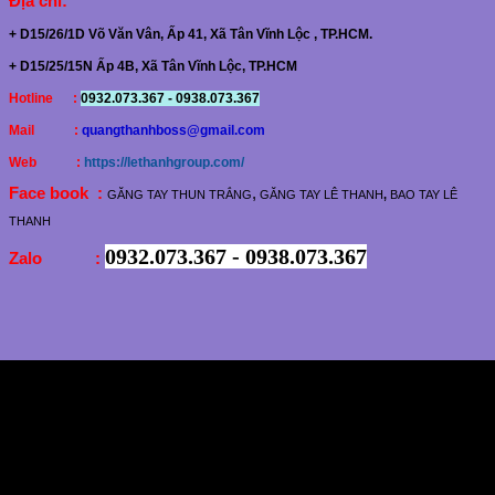
Địa chỉ
:
+ D15/26/1D Võ Văn Vân, Ấp 41, Xã Tân Vĩnh Lộc , TP.HCM.
+ D15/25/15N Ấp 4B, Xã Tân Vĩnh Lộc, TP.HCM
Hotline :
0932.073.367 - 0938.073.367
Mail :
quangthanhboss@gmail.com
Web :
https://lethanhgroup.com/
Face book :
,
GĂNG TAY THUN TRẮNG
GĂNG TAY LÊ THANH
,
BAO TAY LÊ
THANH
0932.073.367 - 0938.073.367
Zalo :