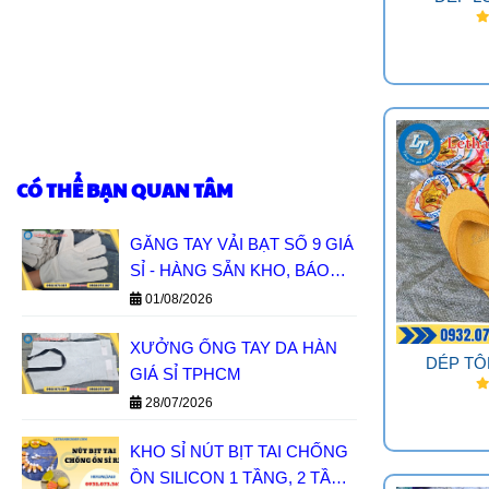
CÓ THỂ BẠN QUAN TÂM
GĂNG TAY VẢI BẠT SỐ 9 GIÁ
SỈ - HÀNG SẴN KHO, BÁO
GIÁ NHANH
01/08/2026
XƯỞNG ỐNG TAY DA HÀN
DÉP TÔ
GIÁ SỈ TPHCM
28/07/2026
KHO SỈ NÚT BỊT TAI CHỐNG
ỒN SILICON 1 TẦNG, 2 TẦNG