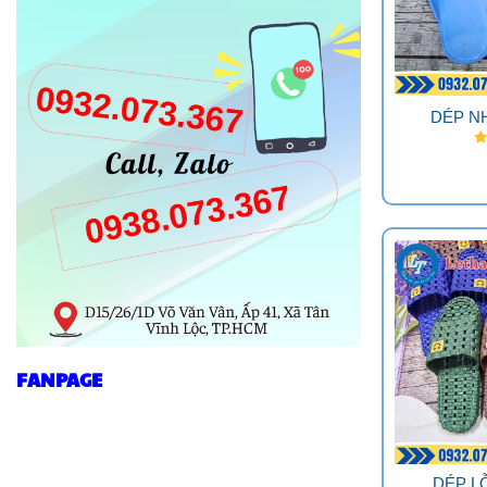
DÉP N
FANPAGE
DÉP L