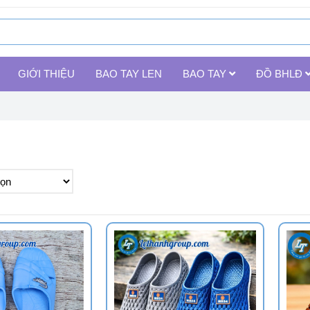
GIỚI THIỆU
BAO TAY LEN
BAO TAY
ĐỒ BHLĐ