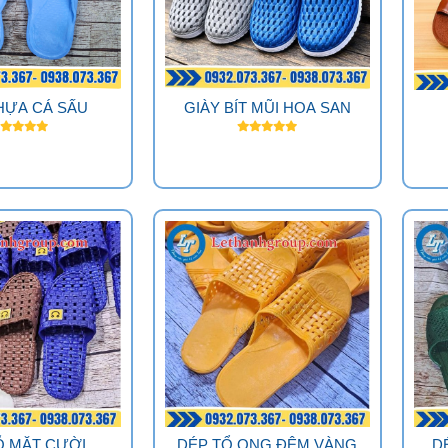
HỰA CÁ SẤU
GIÀY BÍT MŨI HOA SAN
Ỗ MẶT CƯỜI
DÉP TỔ ONG ĐỆM VÀNG
D