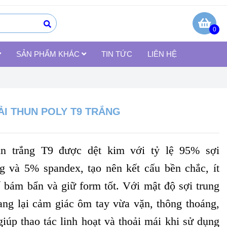
0
SẢN PHẨM KHÁC
TIN TỨC
LIÊN HỆ
ẢI THUN POLY T9 TRẮNG
un trắng T9 được dệt kim với tỷ lệ 95% sợi
ng và 5% spandex, tạo nên kết cấu bền chắc, ít
 bám bẩn và giữ form tốt. Với mật độ sợi trung
ang lại cảm giác ôm tay vừa vặn, thông thoáng,
giúp thao tác linh hoạt và thoải mái khi sử dụng