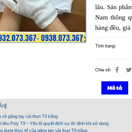
lâu. Sản phẩm
Nam thông 
hàng đều, giá
Tình trạng:
Chia sẻ:
Mô tả
Ẩn
]
 về găng tay vải thun T9 trắng
t liệu Poly T9 – Yếu tố quyết định sự ổn định khi sử dụng
g dụng thực tế của găng tay vải thun T9 trắng