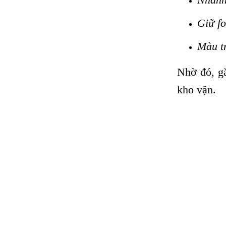
Giữ fo
Màu tr
Nhờ đó, gă
kho vận.