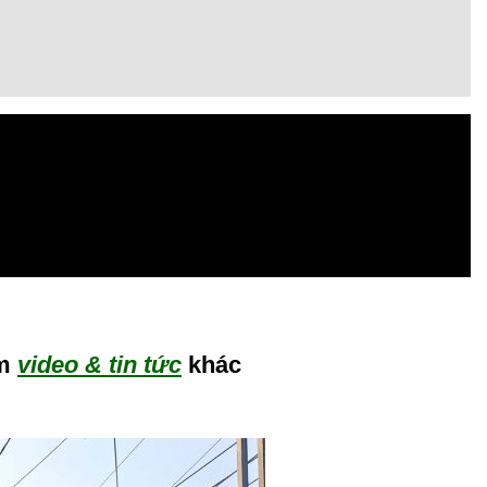
êm
video & tin tức
khác