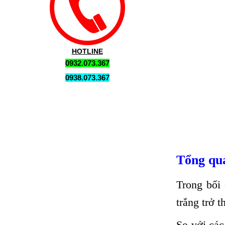
HOTLINE
0932.073.367
0938.073.367
Tổng qua
Trong bối 
trắng trở 
So với các