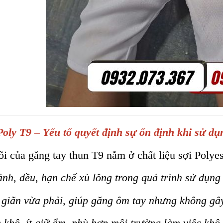
Poly T9 – Yếu tố quyết định sự ổn định khi sử dụ
õi của găng tay thun T9 nằm ở chất liệu sợi Polyest
nh, đều, hạn chế xù lông trong quá trình sử dụng
 giãn vừa phải, giúp găng ôm tay nhưng không gây
khô, ít giữ ẩm, phù hợp môi trường làm việc khô