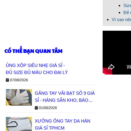
Size
Để 
Vì sao nên
CÓ THỂ BẠN QUAN TÂM
ỦNG XỐP SIÊU NHẸ GIÁ SỈ -
ĐỦ SIZE ĐỦ MÀU CHO ĐẠI LÝ
07/08/2026
GĂNG TAY VẢI BẠT SỐ 9 GIÁ
SỈ - HÀNG SẴN KHO, BÁO
GIÁ NHANH
01/08/2026
XƯỞNG ỐNG TAY DA HÀN
GIÁ SỈ TPHCM