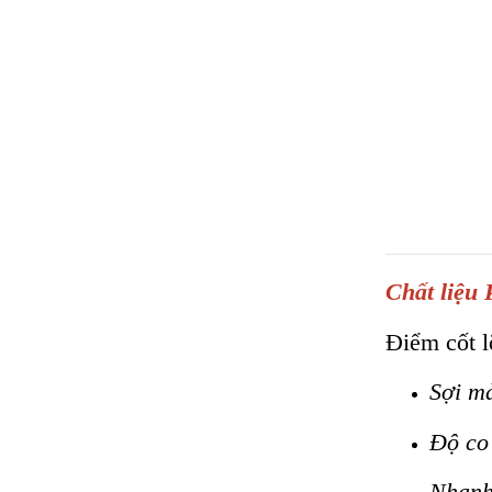
Chất liệu 
Điểm cốt l
Sợi mả
Độ co
Nhanh 