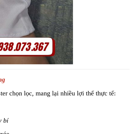
ng
er chọn lọc, mang lại nhiều lợi thế thực tế:
 bí
 ráo