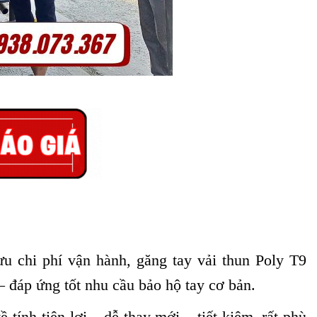
ưu chi phí vận hành, găng tay vải thun Poly T9
 – đáp ứng tốt nhu cầu bảo hộ tay cơ bản.
tính tiện lợi – dễ thay mới – tiết kiệm, rất phù