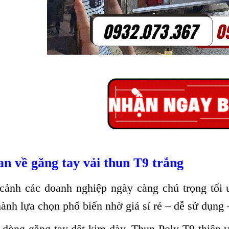
n về găng tay vải thun T9 trắng
cảnh các doanh nghiệp ngày càng chú trọng tối 
thành lựa chọn phổ biến nhờ giá sỉ rẻ – dễ sử dụng
 dòng găng tay dệt kim dày, Thun Poly T9 thiên về 