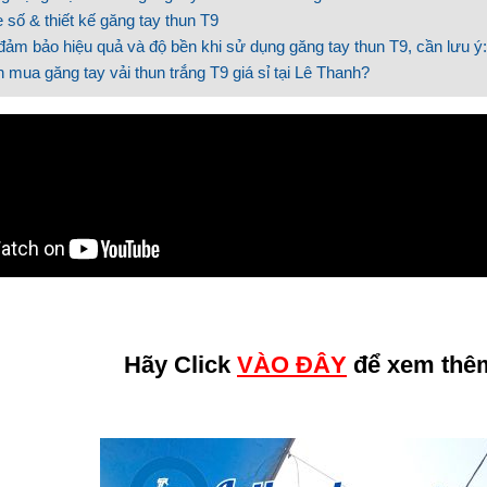
 số & thiết kế găng tay thun T9
đảm bảo hiệu quả và độ bền khi sử dụng găng tay thun T9, cần lưu ý:
 mua găng tay vải thun trắng T9 giá sỉ tại Lê Thanh?
Hãy Click
VÀO ĐÂY
để xem th