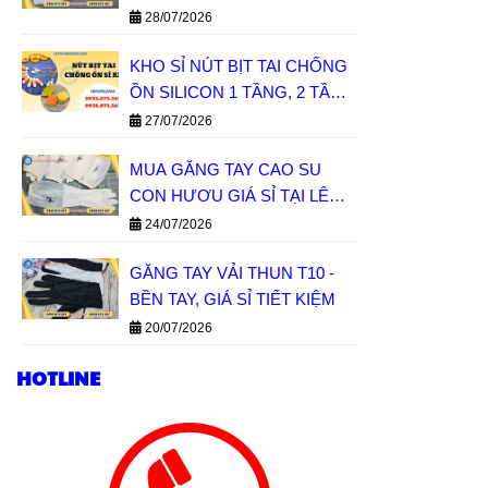
28/07/2026
KHO SỈ NÚT BỊT TAI CHỐNG
ỒN SILICON 1 TẦNG, 2 TẦNG
GIÁ SỈ MIỀN NAM
27/07/2026
MUA GĂNG TAY CAO SU
CON HƯƠU GIÁ SỈ TẠI LÊ
THANH
24/07/2026
GĂNG TAY VẢI THUN T10 -
BỀN TAY, GIÁ SỈ TIẾT KIỆM
20/07/2026
HOTLINE