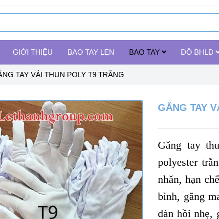
GIỚI THIỆU
BAO TAY LEN
BAO TAY
ĐỒ BHLĐ
ĂNG TAY VẢI THUN POLY T9 TRẮNG
GĂNG TAY V
Găng tay th
polyester trắ
nhăn, hạn chế
bình, găng m
đàn hồi nhẹ, 