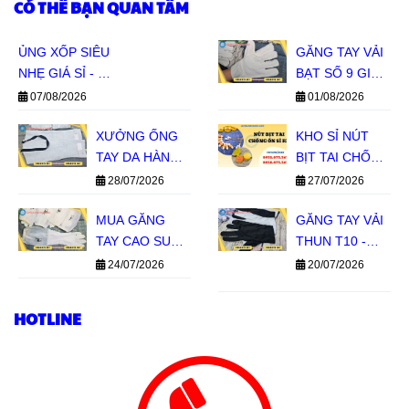
CÓ THỂ BẠN QUAN TÂM
ỦNG XỐP SIÊU
GĂNG TAY VẢI
NHẸ GIÁ SỈ - ĐỦ
BẠT SỐ 9 GIÁ
SIZE ĐỦ MÀU
SỈ - HÀNG SẴN
07/08/2026
01/08/2026
CHO ĐẠI LÝ
KHO, BÁO GIÁ
XƯỞNG ỐNG
NHANH
KHO SỈ NÚT
TAY DA HÀN
BỊT TAI CHỐNG
GIÁ SỈ TPHCM
ỒN SILICON 1
28/07/2026
27/07/2026
TẦNG, 2 TẦNG
MUA GĂNG
GIÁ SỈ MIỀN
GĂNG TAY VẢI
TAY CAO SU
NAM
THUN T10 -
CON HƯƠU
BỀN TAY, GIÁ
24/07/2026
20/07/2026
GIÁ SỈ TẠI LÊ
SỈ TIẾT KIỆM
THANH
HOTLINE