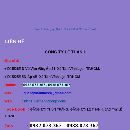
Bản đồ Công ty TNHH SX - TM -XNK Lê Thanh
LIÊN HỆ
CÔNG TY
LÊ THANH
Địa chỉ
:
+ D15/26/1D Võ Văn Vân, Ấp 41, Xã Tân Vĩnh Lộc , TP.HCM.
+ D15/25/15N Ấp 4B, Xã Tân Vĩnh Lộc, TP.HCM
Hotline :
0932.073.367 - 0938.073.367
Mail :
quangthanhboss@gmail.com
Web :
https://lethanhgroup.com/
Face book :
,
GĂNG TAY THUN TRẮNG
GĂNG TAY LÊ THANH
,
BAO TAY LÊ
THANH
0932.073.367 - 0938.073.367
Zalo :