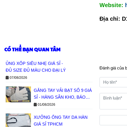
Website:
Địa chỉ:
D
CÓ THỂ BẠN QUAN TÂM
ỦNG XỐP SIÊU NHẸ GIÁ SỈ -
Đánh giá của 
ĐỦ SIZE ĐỦ MÀU CHO ĐẠI LÝ
07/08/2026
GĂNG TAY VẢI BẠT SỐ 9 GIÁ
SỈ - HÀNG SẴN KHO, BÁO
GIÁ NHANH
01/08/2026
XƯỞNG ỐNG TAY DA HÀN
GIÁ SỈ TPHCM