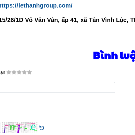
https://lethanhgroup.com/
15/26/1D Võ Văn Vân, ấp 41, xã Tân Vĩnh Lộc, 
Bình lu
bạn