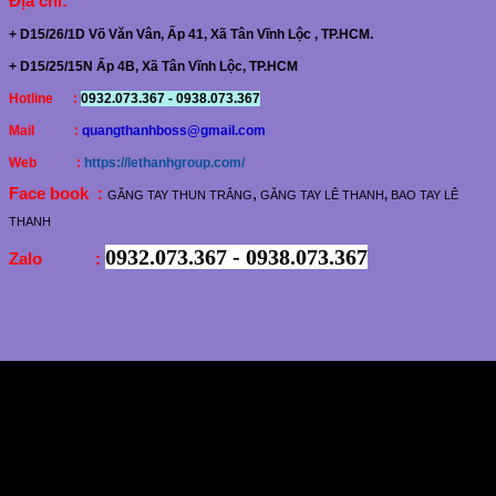
Địa chỉ
:
+ D15/26/1D Võ Văn Vân, Ấp 41, Xã Tân Vĩnh Lộc , TP.HCM.
+ D15/25/15N Ấp 4B, Xã Tân Vĩnh Lộc, TP.HCM
Hotline :
0932.073.367 - 0938.073.367
Mail :
quangthanhboss@gmail.com
Web :
https://lethanhgroup.com/
Face book :
,
GĂNG TAY THUN TRẮNG
GĂNG TAY LÊ THANH
,
BAO TAY LÊ
THANH
0932.073.367 - 0938.073.367
Zalo :