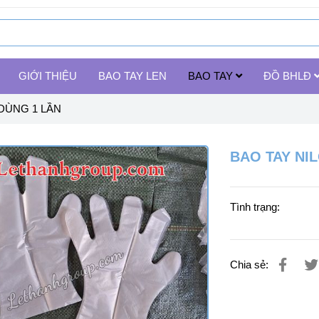
GIỚI THIỆU
BAO TAY LEN
BAO TAY
ĐỒ BHLĐ
DÙNG 1 LẦN
BAO TAY NI
Tình trạng:
Chia sẻ: