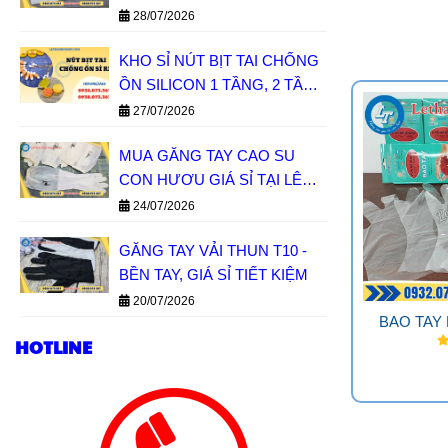
28/07/2026
KHO SỈ NÚT BỊT TAI CHỐNG
ỒN SILICON 1 TẦNG, 2 TẦNG
GIÁ SỈ MIỀN NAM
27/07/2026
MUA GĂNG TAY CAO SU
CON HƯƠU GIÁ SỈ TẠI LÊ
THANH
24/07/2026
GĂNG TAY VẢI THUN T10 -
BỀN TAY, GIÁ SỈ TIẾT KIỆM
20/07/2026
BAO TAY 
HOTLINE