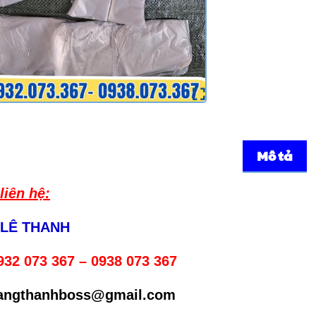
Mô tả
liên hệ:
 LÊ THANH
932 073 367 – 0938 073 367
uangthanhboss@gmail.com