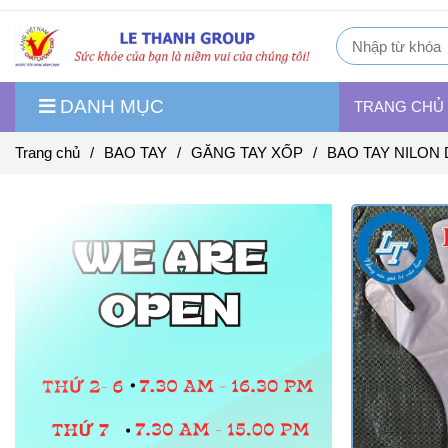
DANH MỤC
TRANG CHỦ
Trang chủ
/
BAO TAY
/
GĂNG TAY XỐP
/
BAO TAY NILON 