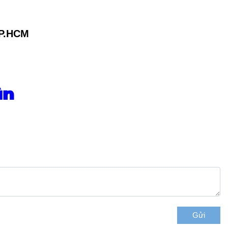
TP.HCM
ận
Gửi