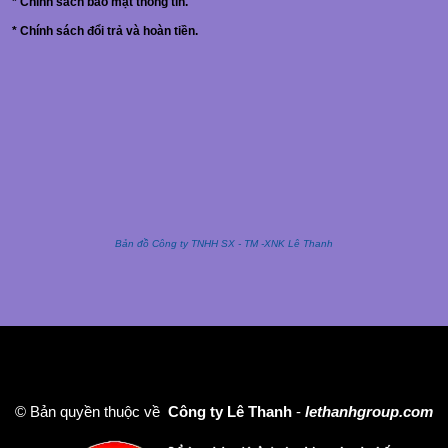
*
Chính sách bảo mật thông tin.
*
Chính sách đổi trả và hoàn tiền.
Bản đồ Công ty TNHH SX - TM -XNK Lê Thanh
© Bản quyền thuộc về
Công ty Lê Thanh
-
lethanhgroup.com