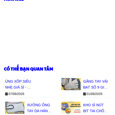
CÓ THỂ BẠN QUAN TÂM
ỦNG XỐP SIÊU
GĂNG TAY VẢI
NHẸ GIÁ SỈ - ĐỦ
BẠT SỐ 9 GIÁ
SIZE ĐỦ MÀU
SỈ - HÀNG SẴN
07/08/2026
01/08/2026
CHO ĐẠI LÝ
KHO, BÁO GIÁ
XƯỞNG ỐNG
NHANH
KHO SỈ NÚT
TAY DA HÀN
BỊT TAI CHỐNG