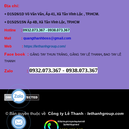
Địa chỉ
:
+ D15/26/1D Võ Văn Vân, Ấp 41, Xã Tân Vĩnh Lộc , TP.HCM.
+ D15/25/15N Ấp 4B, Xã Tân Vĩnh Lộc, TP.HCM
Hotline :
0932.073.367 - 0938.073.367
Mail :
quangthanhboss@gmail.com
Web :
https://lethanhgroup.com/
Face book :
,
GĂNG TAY THUN TRẮNG
GĂNG TAY LÊ THANH
,
BAO TAY LÊ
THANH
0932.073.367 - 0938.073.367
Zalo :
© Bản quyền thuộc về
Công ty Lê Thanh
-
lethanhgroup.com