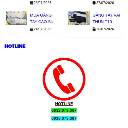
GIÁ SỈ TPHCM
ỒN SILICON 1
28/07/2026
27/07/2026
TẦNG, 2 TẦNG
MUA GĂNG
GIÁ SỈ MIỀN
GĂNG TAY VẢI
TAY CAO SU
NAM
THUN T10 -
CON HƯƠU
BỀN TAY, GIÁ
24/07/2026
20/07/2026
GIÁ SỈ TẠI LÊ
SỈ TIẾT KIỆM
THANH
HOTLINE
HOTLINE
0932.073.367
0938.073.367