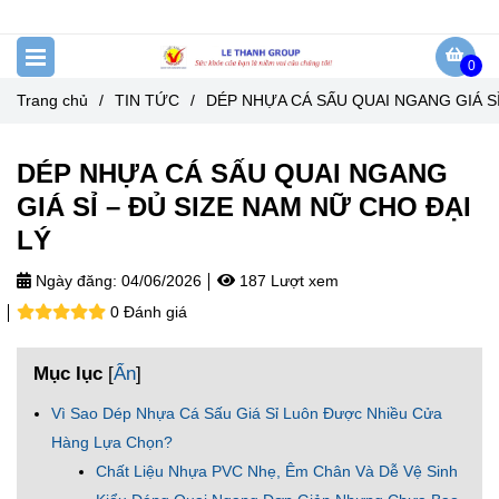
0
Trang chủ
/
TIN TỨC
/
DÉP NHỰA CÁ SẤU QUAI NGANG GIÁ SỈ
DÉP NHỰA CÁ SẤU QUAI NGANG
GIÁ SỈ – ĐỦ SIZE NAM NỮ CHO ĐẠI
LÝ
Ngày đăng:
04/06/2026
187 Lượt xem
0 Đánh giá
Mục lục
[
Ẩn
]
Vì Sao Dép Nhựa Cá Sấu Giá Sỉ Luôn Được Nhiều Cửa
Hàng Lựa Chọn?
Chất Liệu Nhựa PVC Nhẹ, Êm Chân Và Dễ Vệ Sinh