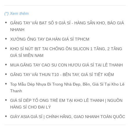
(*) Xem thêm
GĂNG TAY VẢI BẠT SỐ 9 GIÁ SỈ - HÀNG SẴN KHO, BÁO GIÁ
NHANH
XƯỞNG ỐNG TAY DA HÀN GIÁ SỈ TPHCM
KHO SỈ NÚT BỊT TAI CHỐNG ỒN SILICON 1 TẦNG, 2 TẦNG
GIÁ SỈ MIỀN NAM
MUA GĂNG TAY CAO SU CON HƯƠU GIÁ SỈ TẠI LÊ THANH
GĂNG TAY VẢI THUN T10 - BỀN TAY, GIÁ SỈ TIẾT KIỆM
Top Mẫu Dép Nhựa Đi Trong Nhà Đẹp, Bền, Giá Sỉ Tại Kho Lê
Thanh
GIÁ SỈ DÉP TỔ ONG TRẺ EM TẠI KHO LÊ THANH | NGUỒN
HÀNG SỈ CHO ĐẠI LÝ
GIÀY ASIA GIÁ SỈ | CHÍNH HÃNG, GIAO NHANH TOÀN QUỐC