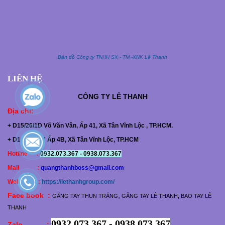
Bản đồ Công ty TNHH SX - TM -XNK Lê Thanh
LIÊN HỆ
CÔNG TY
LÊ THANH
Địa chỉ
:
+ D15/26/1D Võ Văn Vân, Ấp 41, Xã Tân Vĩnh Lộc , TP.HCM.
+ D15/25/15N Ấp 4B, Xã Tân Vĩnh Lộc, TP.HCM
Hotline :
0932.073.367 - 0938.073.367
Mail :
quangthanhboss@gmail.com
Web :
https://lethanhgroup.com/
Face book :
,
GĂNG TAY THUN TRẮNG
GĂNG TAY LÊ THANH
,
BAO TAY LÊ
THANH
0932.073.367 - 0938.073.367
Zalo :