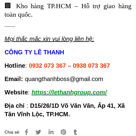
🏢
Kho hàng TP.HCM – Hỗ trợ giao hàng
toàn quốc.
-------
Mọi thắc mắc xin vui lòng liên hệ:
CÔNG TY LÊ THANH
Hotline
:
0932 073 367 – 0938 073 367
Email:
quangthanhboss@gmail.com
Website
:
https://lethanhgroup.com/
Địa chỉ
:
D15/26/1D Võ Văn Vân, Ấp 41, Xã
Tân Vĩnh Lộc, TP.HCM.
Chia sẻ: