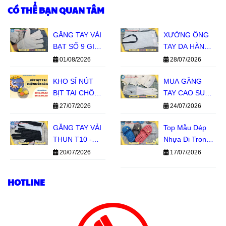
CÓ THỂ BẠN QUAN TÂM
GĂNG TAY VẢI
XƯỞNG ỐNG
BẠT SỐ 9 GIÁ
TAY DA HÀN
SỈ - HÀNG SẴN
GIÁ SỈ TPHCM
01/08/2026
28/07/2026
KHO, BÁO GIÁ
NHANH
KHO SỈ NÚT
MUA GĂNG
BỊT TAI CHỐNG
TAY CAO SU
ỒN SILICON 1
CON HƯƠU
27/07/2026
24/07/2026
TẦNG, 2 TẦNG
GIÁ SỈ TẠI LÊ
GIÁ SỈ MIỀN
GĂNG TAY VẢI
THANH
Top Mẫu Dép
NAM
THUN T10 -
Nhựa Đi Trong
BỀN TAY, GIÁ
Nhà Đẹp, Bền,
20/07/2026
17/07/2026
SỈ TIẾT KIỆM
Giá Sỉ Tại Kho
Lê Thanh
HOTLINE