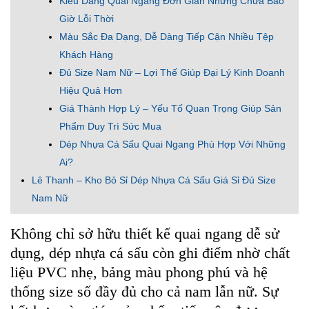
Kiểu Dáng Quai Ngang Đơn Giản Nhưng Chưa Bao
Giờ Lỗi Thời
Màu Sắc Đa Dạng, Dễ Dàng Tiếp Cận Nhiều Tệp
Khách Hàng
Đủ Size Nam Nữ – Lợi Thế Giúp Đại Lý Kinh Doanh
Hiệu Quả Hơn
Giá Thành Hợp Lý – Yếu Tố Quan Trọng Giúp Sản
Phẩm Duy Trì Sức Mua
Dép Nhựa Cá Sấu Quai Ngang Phù Hợp Với Những
Ai?
Lê Thanh – Kho Bỏ Sỉ Dép Nhựa Cá Sấu Giá Sỉ Đủ Size
Nam Nữ
Không chỉ sở hữu thiết kế quai ngang dễ sử
dụng, dép nhựa cá sấu còn ghi điểm nhờ chất
liệu PVC nhẹ, bảng màu phong phú và hệ
thống size số đầy đủ cho cả nam lẫn nữ. Sự