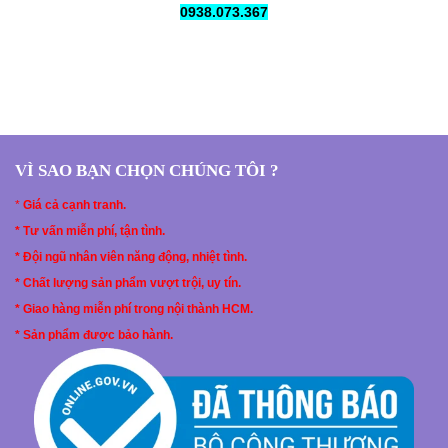
0938.073.367
VÌ SAO BẠN CHỌN CHÚNG TÔI ?
*
Giá cả cạnh tranh.
* Tư vấn miễn phí, tận tình.
* Đội ngũ nhân viên năng động, nhiệt tình.
* Chất lượng sản phẩm vượt trội, uy tín.
* Giao hàng miễn phí trong nội thành HCM.
* Sản phẩm được bảo hành.