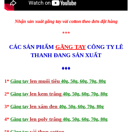
Nhận sản xuất găng tay vải cotton theo đơn đặt hàng
***
CÁC SẢN PHẨM
GĂNG TAY
CÔNG TY LÊ
THANH ĐANG SẢN XUẤT
♦♦♦
len muối tiêu
1*
Găng tay
40g, 50g, 60g, 70g, 80g
len kem trắng
2*
Găng tay
40g, 50g, 60g, 70g, 80g
len xám đen
3*
Găng tay
40g, 50g, 60g, 70g, 80g
len
poly trắng
4*
Găng tay
40g, 50g, 60g, 70g, 80g
vải thun cotton
5*
Găng tay