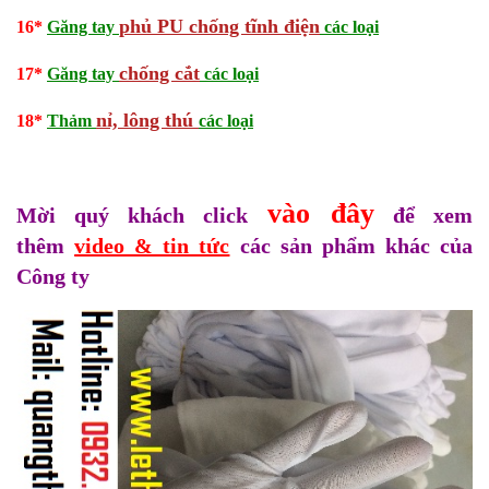
phủ PU chống tĩnh điện
16
*
Găng tay
các loại
c
hống cắt
17
*
Găng tay
các loại
nỉ, lông thú
18
*
Thảm
các loại
vào đây
Mời quý khách click
để xem
thêm
video & tin tức
các sản phẩm khác của
Công ty