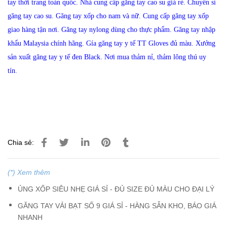
tay thời trang toàn quốc.
Nhà cung cấp găng tay cao su giá rẻ.
Chuyên sỉ
găng tay cao su.
Găng tay xốp cho nam và nữ.
Cung cấp găng tay xốp
giao hàng tận nơi.
Găng tay nylong dùng cho thực phẩm.
Găng tay nhập
khẩu Malaysia chính hãng.
Gía găng tay y tế TT Gloves đủ màu.
Xưởng
sản xuất găng tay y tế đen Black.
Nơi mua thảm nỉ, thảm lông thú uy
tín.
Chia sẻ:
(*) Xem thêm
ỦNG XỐP SIÊU NHẸ GIÁ SỈ - ĐỦ SIZE ĐỦ MÀU CHO ĐẠI LÝ
GĂNG TAY VẢI BẠT SỐ 9 GIÁ SỈ - HÀNG SẴN KHO, BÁO GIÁ
NHANH