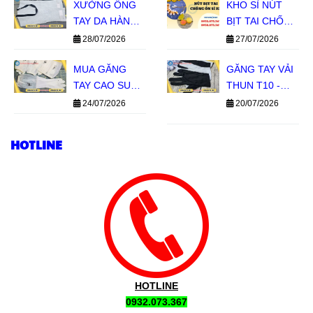
XƯỞNG ỐNG
NHANH
KHO SỈ NÚT
TAY DA HÀN
BỊT TAI CHỐNG
GIÁ SỈ TPHCM
ỒN SILICON 1
28/07/2026
27/07/2026
TẦNG, 2 TẦNG
MUA GĂNG
GIÁ SỈ MIỀN
GĂNG TAY VẢI
TAY CAO SU
NAM
THUN T10 -
CON HƯƠU
BỀN TAY, GIÁ
24/07/2026
20/07/2026
GIÁ SỈ TẠI LÊ
SỈ TIẾT KIỆM
THANH
HOTLINE
HOTLINE
0932.073.367