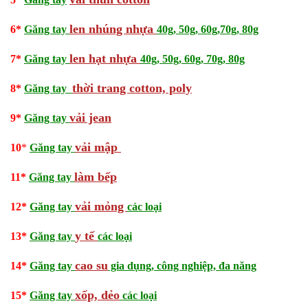
len nhúng nhựa
6*
Găng tay
40g, 50g, 60g,70g, 80g
len hạt nhựa
7*
Găng tay
40g, 50g, 60g, 70g, 80g
thời trang cotton, poly
8*
Găng tay
vải jean
9*
Găng tay
vải mập
10
*
Găng tay
làm bếp
11
*
Găng tay
vải mỏng
12
*
Găng tay
các loại
y tế
13
*
Găng tay
các loại
cao su
14
*
Găng tay
gia dụng, công nghiệp, đa năng
xốp, dẻo
15
*
Găng tay
các loại