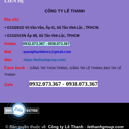
LIÊN HỆ
CÔNG TY
LÊ THANH
Địa chỉ
:
+ D15/26/1D Võ Văn Vân, Ấp 41, Xã Tân Vĩnh Lộc , TP.HCM.
+ D15/25/15N Ấp 4B, Xã Tân Vĩnh Lộc, TP.HCM
Hotline :
0932.073.367 - 0938.073.367
Mail :
quangthanhboss@gmail.com
Web :
https://lethanhgroup.com/
Face book :
,
GĂNG TAY THUN TRẮNG
GĂNG TAY LÊ THANH
,
BAO TAY LÊ
THANH
0932.073.367 - 0938.073.367
Zalo :
© Bản quyền thuộc về
Công ty Lê Thanh
-
lethanhgroup.com