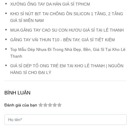
XƯỞNG ỐNG TAY DA HÀN GIÁ SỈ TPHCM
KHO SỈ NÚT BỊT TAI CHỐNG ỒN SILICON 1 TẦNG, 2 TẦNG
GIÁ SỈ MIỀN NAM
MUA GĂNG TAY CAO SU CON HƯƠU GIÁ SỈ TẠI LÊ THANH
GĂNG TAY VẢI THUN T10 - BỀN TAY, GIÁ SỈ TIẾT KIỆM
Top Mẫu Dép Nhựa Đi Trong Nhà Đẹp, Bền, Giá Sỉ Tại Kho Lê
Thanh
GIÁ SỈ DÉP TỔ ONG TRẺ EM TẠI KHO LÊ THANH | NGUỒN
HÀNG SỈ CHO ĐẠI LÝ
BÌNH LUẬN
Đánh giá của bạn