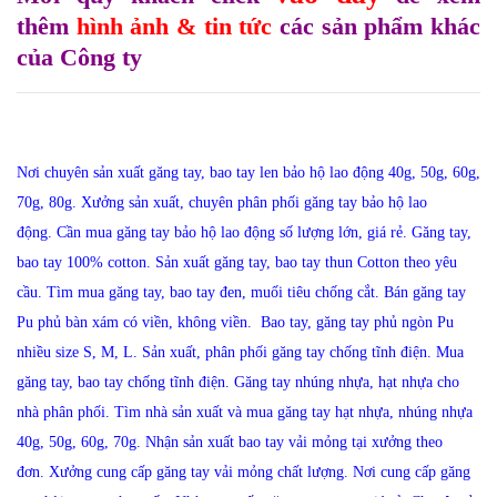
thêm
hình ảnh & tin tức
các sản phẩm khác
của Công ty
Nơi chuyên sản xuất găng tay, bao tay len bảo hộ lao động 40g, 50g, 60g,
70g, 80g
.
Xưởng sản xuất, chuyên phân phối găng tay bảo hộ lao
động
.
Cần mua găng tay bảo hộ lao động số lượng lớn, giá rẻ.
Găng tay,
bao tay 100% cotton.
Sản xuất găng tay, bao tay thun Cotton theo yêu
cầu.
Tìm mua găng tay, bao tay đen, muối tiêu chống cắt.
Bán găng tay
Pu phủ bàn xám có viền, không viền.
B
ao tay, găng tay phủ ngòn Pu
nhiều size S, M, L
.
Sản xuất, phân phối găng tay chống tĩnh điện
.
Mua
găng tay, bao tay chống tĩnh điện.
Găng tay nhúng nhựa, hạt nhựa cho
nhà phân phối
.
Tìm nhà sản xuất và mua găng tay hạt nhựa, nhúng nhựa
40g, 50g, 60g, 70g.
Nhận sản xuất bao tay vải mỏng tại xưởng theo
đơn
.
Xưởng cung cấp găng tay vải mỏng chất lượng.
Nơi cung cấp găng