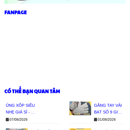
FANPAGE
CÓ THỂ BẠN QUAN TÂM
ỦNG XỐP SIÊU
GĂNG TAY VẢI
NHẸ GIÁ SỈ - ĐỦ
BẠT SỐ 9 GIÁ
SIZE ĐỦ MÀU
SỈ - HÀNG SẴN
07/08/2026
01/08/2026
CHO ĐẠI LÝ
KHO, BÁO GIÁ