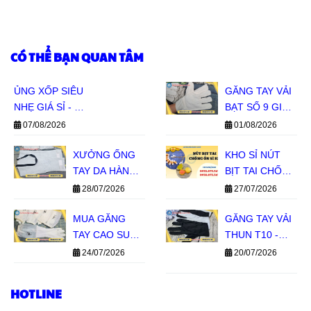
CÓ THỂ BẠN QUAN TÂM
ỦNG XỐP SIÊU
GĂNG TAY VẢI
NHẸ GIÁ SỈ - ĐỦ
BẠT SỐ 9 GIÁ
SIZE ĐỦ MÀU
SỈ - HÀNG SẴN
07/08/2026
01/08/2026
CHO ĐẠI LÝ
KHO, BÁO GIÁ
XƯỞNG ỐNG
NHANH
KHO SỈ NÚT
TAY DA HÀN
BỊT TAI CHỐNG
GIÁ SỈ TPHCM
ỒN SILICON 1
28/07/2026
27/07/2026
TẦNG, 2 TẦNG
MUA GĂNG
GIÁ SỈ MIỀN
GĂNG TAY VẢI
TAY CAO SU
NAM
THUN T10 -
CON HƯƠU
BỀN TAY, GIÁ
24/07/2026
20/07/2026
GIÁ SỈ TẠI LÊ
SỈ TIẾT KIỆM
THANH
HOTLINE