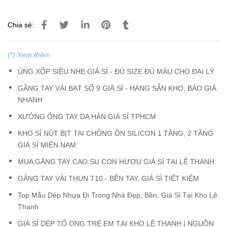
Chia sẻ:
(*) Xem thêm
ỦNG XỐP SIÊU NHẸ GIÁ SỈ - ĐỦ SIZE ĐỦ MÀU CHO ĐẠI LÝ
GĂNG TAY VẢI BẠT SỐ 9 GIÁ SỈ - HÀNG SẴN KHO, BÁO GIÁ
NHANH
XƯỞNG ỐNG TAY DA HÀN GIÁ SỈ TPHCM
KHO SỈ NÚT BỊT TAI CHỐNG ỒN SILICON 1 TẦNG, 2 TẦNG
GIÁ SỈ MIỀN NAM
MUA GĂNG TAY CAO SU CON HƯƠU GIÁ SỈ TẠI LÊ THANH
GĂNG TAY VẢI THUN T10 - BỀN TAY, GIÁ SỈ TIẾT KIỆM
Top Mẫu Dép Nhựa Đi Trong Nhà Đẹp, Bền, Giá Sỉ Tại Kho Lê
Thanh
GIÁ SỈ DÉP TỔ ONG TRẺ EM TẠI KHO LÊ THANH | NGUỒN