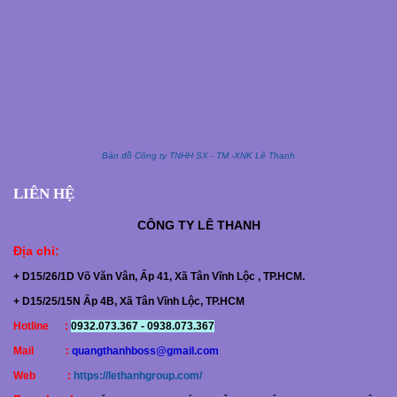
Bản đồ Công ty TNHH SX - TM -XNK Lê Thanh
LIÊN HỆ
CÔNG TY
LÊ THANH
Địa chỉ
:
+ D15/26/1D Võ Văn Vân, Ấp 41, Xã Tân Vĩnh Lộc , TP.HCM.
+ D15/25/15N Ấp 4B, Xã Tân Vĩnh Lộc, TP.HCM
Hotline :
0932.073.367 - 0938.073.367
Mail :
quangthanhboss@gmail.com
Web :
https://lethanhgroup.com/