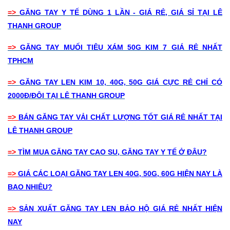
=>
GĂNG TAY Y TẾ DÙNG 1 LẦN - GIÁ RẺ, GIÁ SỈ TẠI LÊ
THANH GROUP
=>
GĂNG TAY MUỐI TIÊU XÁM 50G KIM 7 GIÁ RẺ NHẤT
TPHCM
=>
GĂNG TAY LEN KIM 10, 40G, 50G GIÁ CỰC RẺ CHỈ CÓ
2000Đ/ĐÔI TẠI LÊ THANH GROUP
=>
BÁN GĂNG TAY VẢI CHẤT LƯỢNG TỐT GIÁ RẺ NHẤT TẠI
LÊ THANH GROUP
=>
TÌM MUA GĂNG TAY CAO SU, GĂNG TAY Y TẾ Ở ĐÂU?
=>
GIÁ CÁC LOẠI GĂNG TAY LEN 40G, 50G, 60G HIỆN NAY LÀ
BAO NHIÊU?
=>
SẢN XUẤT GĂNG TAY LEN BẢO HỘ GIÁ RẺ NHẤT HIỆN
NAY