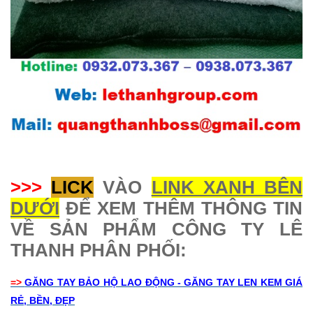
>>>
LICK
VÀO
LINK XANH BÊN
DƯỚI
ĐỂ XEM THÊM THÔNG TIN
VỀ SẢN PHẨM CÔNG TY LÊ
THANH PHÂN PHỐI:
=>
GĂNG TAY BẢO HỘ LAO ĐỘNG - GĂNG TAY LEN KEM GIÁ
RẺ, BỀN, ĐẸP