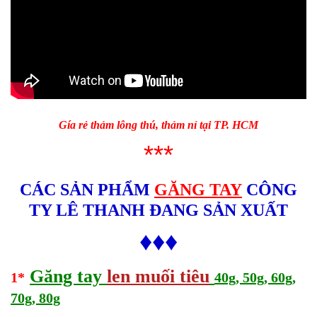
Gía rẻ thảm lông thú, thảm nỉ tại TP. HCM
***
CÁC SẢN PHẨM
GĂNG TAY
CÔNG
TY LÊ THANH ĐANG SẢN XUẤT
♦♦♦
Găng tay
len muối tiêu
1*
40g, 50g, 60g,
70g, 80g