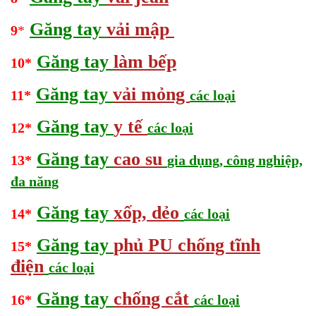
Găng tay
vải mập
9
*
Găng tay
làm bếp
10*
Găng tay
vải mỏng
11*
các loại
Găng tay
y tế
12*
các loại
Găng tay
cao su
13*
gia dụng, công nghiệp,
đa năng
Găng tay
xốp, dẻo
14*
các loại
Găng tay
phủ PU chống tĩnh
15*
điện
các loại
Găng tay
c
hống cắt
16*
các loại