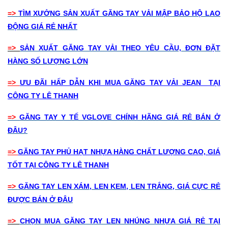
=>
TÌM XƯỞNG SẢN XUẤT GĂNG TAY VẢI MẬP BẢO HỘ LAO
ĐỘNG GIÁ RẺ NHẤT
=>
SẢN XUẤT GĂNG TAY VẢI THEO YÊU CẦU, ĐƠN ĐẶT
HÀNG SỐ LƯỢNG LỚN
=>
ƯU ĐÃI HẤP DẪN KHI MUA GĂNG TAY VẢI JEAN TẠI
CÔNG TY LÊ THANH
=>
GĂNG TAY Y TẾ VGLOVE CHÍNH HÃNG GIÁ RẺ BÁN Ở
ĐÂU?
=>
GĂNG TAY PHỦ HẠT NHỰA HÀNG CHẤT LƯỢNG CAO, GIÁ
TỐT TẠI CÔNG TY LÊ THANH
=>
GĂNG TAY LEN XÁM, LEN KEM, LEN TRẮNG, GIÁ CỰC RẺ
ĐƯỢC BÁN Ở ĐÂU
=>
CHỌN MUA GĂNG TAY LEN NHÚNG NHỰA GIÁ RẺ TẠI