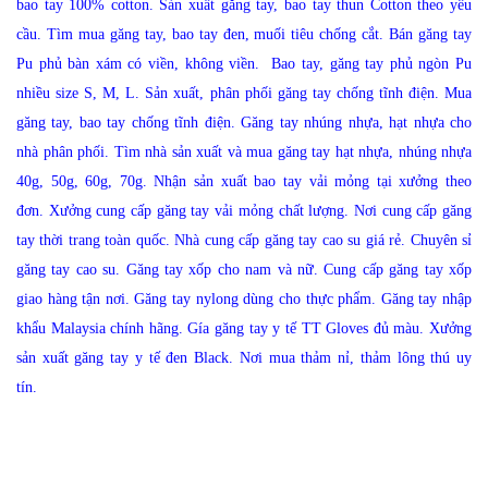
bao tay 100% cotton.
Sản xuất găng tay, bao tay thun Cotton theo yêu
cầu.
Tìm mua găng tay, bao tay đen, muối tiêu chống cắt.
Bán găng tay
Pu phủ bàn xám có viền, không viền.
B
ao tay, găng tay phủ ngòn Pu
nhiều size S, M, L
.
Sản xuất, phân phối găng tay chống tĩnh điện
.
Mua
găng tay, bao tay chống tĩnh điện.
Găng tay nhúng nhựa, hạt nhựa cho
nhà phân phối
.
Tìm nhà sản xuất và mua găng tay hạt nhựa, nhúng nhựa
40g, 50g, 60g, 70g.
Nhận sản xuất bao tay vải mỏng tại xưởng theo
đơn
.
Xưởng cung cấp găng tay vải mỏng chất lượng.
Nơi cung cấp găng
tay thời trang toàn quốc.
Nhà cung cấp găng tay cao su giá rẻ.
Chuyên sỉ
găng tay cao su.
Găng tay xốp cho nam và nữ.
Cung cấp găng tay xốp
giao hàng tận nơi.
Găng tay nylong dùng cho thực phẩm.
Găng tay nhập
khẩu Malaysia chính hãng.
Gía găng tay y tế TT Gloves đủ màu.
Xưởng
sản xuất găng tay y tế đen Black.
Nơi mua thảm nỉ, thảm lông thú uy
tín.