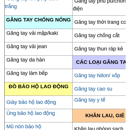
Găng tay phủ pu/chống 
trắng
điện
GĂNG TAY CHỐNG NÓNG
Găng tay thời trang cott
Găng tay vải mập/kaki
Găng tay chống cắt
Găng tay vải jean
Găng tay thun ráp kẻ
Găng tay da hàn
CÁC LOẠI GĂNG TAY
Găng tay làm bếp
Găng tay Nilon/ xốp
ĐỒ BẢO HỘ LAO ĐỘNG
Găng tay cao su
Găng tay y tế
Giày bảo hộ lao động
Ủng bảo hộ lao động
KHĂN LAU, GIẺ 
Mũ nón bảo hộ
Khăn lau phòng sạch