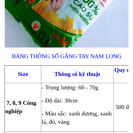
BẢNG THÔNG SỐ GĂNG TAY NAM LONG
Quy cá
Size
Thông số kỹ thuật
g
- Trọng lượng: 60 - 70g
- Độ dài: 30cm
7, 8, 9 Công
500 đôi
nghiệp
- Màu sắc: xanh dương, xanh
lá, đỏ, vàng