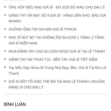
ỦNG XỐP SIÊU NHẸ GIÁ SỈ - ĐỦ SIZE ĐỦ MÀU CHO ĐẠI LÝ
GĂNG TAY VẢI BẠT SỐ 9 GIÁ SỈ - HÀNG SẴN KHO, BÁO GIÁ
NHANH
XƯỞNG ỐNG TAY DA HÀN GIÁ SỈ TPHCM
KHO SỈ NÚT BỊT TAI CHỐNG ỒN SILICON 1 TẦNG, 2 TẦNG
GIÁ SỈ MIỀN NAM
MUA GĂNG TAY CAO SU CON HƯƠU GIÁ SỈ TẠI LÊ THANH
GĂNG TAY VẢI THUN T10 - BỀN TAY, GIÁ SỈ TIẾT KIỆM
Top Mẫu Dép Nhựa Đi Trong Nhà Đẹp, Bền, Giá Sỉ Tại Kho Lê
Thanh
GIÁ SỈ DÉP TỔ ONG TRẺ EM TẠI KHO LÊ THANH | NGUỒN
HÀNG SỈ CHO ĐẠI LÝ
BÌNH LUẬN