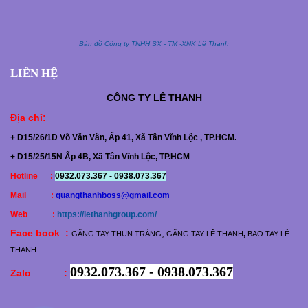
Bản đồ Công ty TNHH SX - TM -XNK Lê Thanh
LIÊN HỆ
CÔNG TY
LÊ THANH
Địa chỉ
:
+ D15/26/1D Võ Văn Vân, Ấp 41, Xã Tân Vĩnh Lộc , TP.HCM.
+ D15/25/15N Ấp 4B, Xã Tân Vĩnh Lộc, TP.HCM
Hotline :
0932.073.367 - 0938.073.367
Mail :
quangthanhboss@gmail.com
Web :
https://lethanhgroup.com/
Face book :
,
GĂNG TAY THUN TRẮNG
GĂNG TAY LÊ THANH
,
BAO TAY LÊ
THANH
0932.073.367 - 0938.073.367
Zalo :