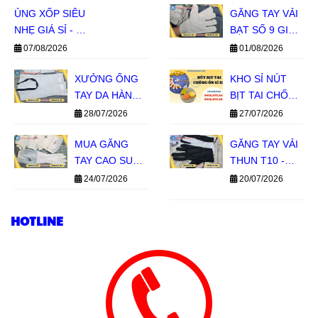
ỦNG XỐP SIÊU
GĂNG TAY VẢI
NHẸ GIÁ SỈ - ĐỦ
BẠT SỐ 9 GIÁ
SIZE ĐỦ MÀU
SỈ - HÀNG SẴN
07/08/2026
01/08/2026
CHO ĐẠI LÝ
KHO, BÁO GIÁ
XƯỞNG ỐNG
NHANH
KHO SỈ NÚT
TAY DA HÀN
BỊT TAI CHỐNG
GIÁ SỈ TPHCM
ỒN SILICON 1
28/07/2026
27/07/2026
TẦNG, 2 TẦNG
MUA GĂNG
GIÁ SỈ MIỀN
GĂNG TAY VẢI
TAY CAO SU
NAM
THUN T10 -
CON HƯƠU
BỀN TAY, GIÁ
24/07/2026
20/07/2026
GIÁ SỈ TẠI LÊ
SỈ TIẾT KIỆM
THANH
HOTLINE