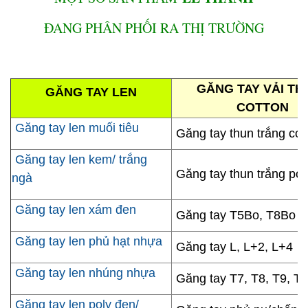
ĐANG PHÂN PHỐI RA THỊ TRƯỜNG
GĂNG TAY VẢI TH
GĂNG TAY LEN
COTTON
Găng tay len muối tiêu
Găng tay thun trắng cot
Găng tay len kem/ trắng
Găng tay thun trắng pol
ngà
Găng tay len xám đen
Găng tay T5Bo, T8Bo
Găng tay len phủ hạt nhựa
Găng tay L, L+2, L+4
Găng tay len nhúng nhựa
Găng tay T7, T8, T9, T
Găng tay len poly đen/