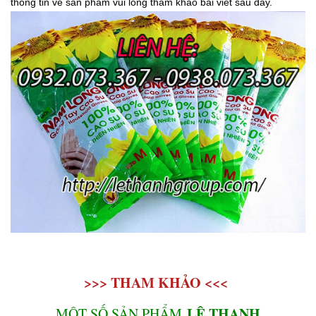
thông tin về sản phẩm vui lòng tham khảo bài viết sau đây.
>>> THAM KHẢO <<<
LÊ THANH
MỘT SỐ SẢN PHẨM