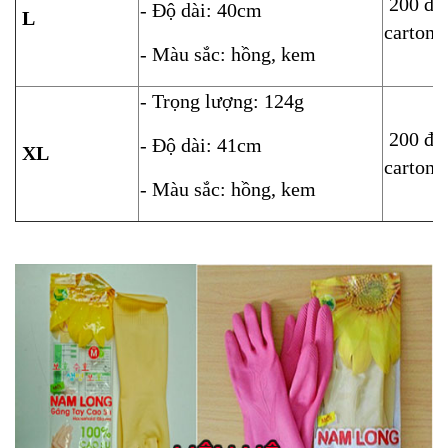
200 đôi
- Độ dài: 40cm
L
carton
- Màu sắc: hồng, kem
- Trọng lượng: 124g
200 đôi
- Độ dài: 41cm
XL
carton
- Màu sắc: hồng, kem