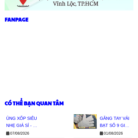
FANPAGE
CÓ THỂ BẠN QUAN TÂM
ỦNG XỐP SIÊU
GĂNG TAY VẢI
NHẸ GIÁ SỈ - ĐỦ
BẠT SỐ 9 GIÁ
SIZE ĐỦ MÀU
SỈ - HÀNG SẴN
07/08/2026
01/08/2026