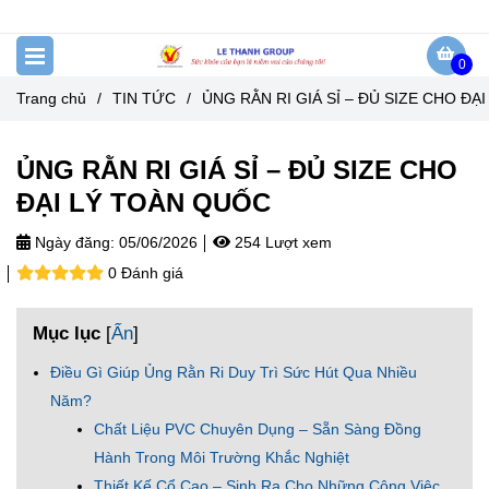
0
Trang chủ
/
TIN TỨC
/
ỦNG RẰN RI GIÁ SỈ – ĐỦ SIZE CHO ĐẠ
ỦNG RẰN RI GIÁ SỈ – ĐỦ SIZE CHO
ĐẠI LÝ TOÀN QUỐC
Ngày đăng:
05/06/2026
254 Lượt xem
0 Đánh giá
Mục lục
[
Ẩn
]
Điều Gì Giúp Ủng Rằn Ri Duy Trì Sức Hút Qua Nhiều
Năm?
Chất Liệu PVC Chuyên Dụng – Sẵn Sàng Đồng
Hành Trong Môi Trường Khắc Nghiệt
Thiết Kế Cổ Cao – Sinh Ra Cho Những Công Việc