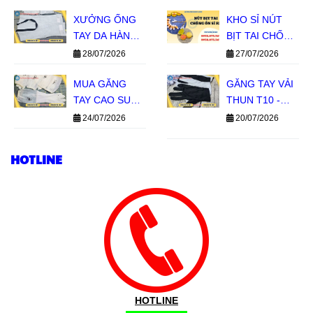
CHO ĐẠI LÝ
KHO, BÁO GIÁ
XƯỞNG ỐNG
NHANH
KHO SỈ NÚT
TAY DA HÀN
BỊT TAI CHỐNG
GIÁ SỈ TPHCM
ỒN SILICON 1
28/07/2026
27/07/2026
TẦNG, 2 TẦNG
MUA GĂNG
GIÁ SỈ MIỀN
GĂNG TAY VẢI
TAY CAO SU
NAM
THUN T10 -
CON HƯƠU
BỀN TAY, GIÁ
24/07/2026
20/07/2026
GIÁ SỈ TẠI LÊ
SỈ TIẾT KIỆM
THANH
HOTLINE
HOTLINE