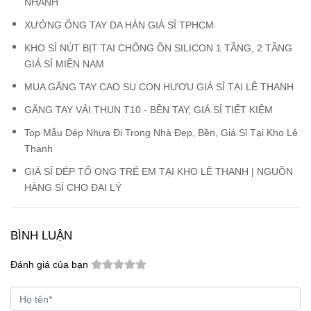
NHANH
XƯỞNG ỐNG TAY DA HÀN GIÁ SỈ TPHCM
KHO SỈ NÚT BỊT TAI CHỐNG ỒN SILICON 1 TẦNG, 2 TẦNG
GIÁ SỈ MIỀN NAM
MUA GĂNG TAY CAO SU CON HƯƠU GIÁ SỈ TẠI LÊ THANH
GĂNG TAY VẢI THUN T10 - BỀN TAY, GIÁ SỈ TIẾT KIỆM
Top Mẫu Dép Nhựa Đi Trong Nhà Đẹp, Bền, Giá Sỉ Tại Kho Lê
Thanh
GIÁ SỈ DÉP TỔ ONG TRẺ EM TẠI KHO LÊ THANH | NGUỒN
HÀNG SỈ CHO ĐẠI LÝ
BÌNH LUẬN
Đánh giá của bạn