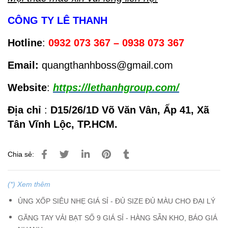
CÔNG TY LÊ THANH
Hotline
:
0932 073 367 – 0938 073 367
Email:
quangthanhboss@gmail.com
Website
:
https://lethanhgroup.com/
Địa chỉ
:
D15/26/1D Võ Văn Vân, Ấp 41, Xã
Tân Vĩnh Lộc, TP.HCM.
Chia sẻ:
(*) Xem thêm
ỦNG XỐP SIÊU NHẸ GIÁ SỈ - ĐỦ SIZE ĐỦ MÀU CHO ĐẠI LÝ
GĂNG TAY VẢI BẠT SỐ 9 GIÁ SỈ - HÀNG SẴN KHO, BÁO GIÁ