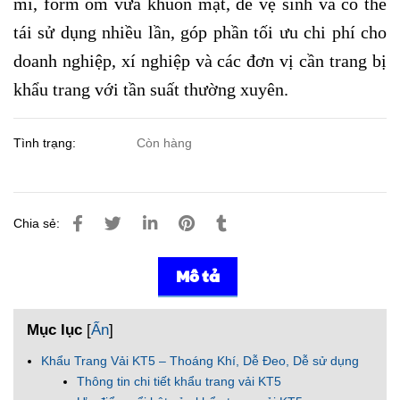
mỉ, form ôm vừa khuôn mặt, dễ vệ sinh và có thể
tái sử dụng nhiều lần, góp phần tối ưu chi phí cho
doanh nghiệp, xí nghiệp và các đơn vị cần trang bị
khẩu trang với tần suất thường xuyên.
Tình trạng:
Còn hàng
Chia sẻ:
Mô tả
Mục lục
[
Ẩn
]
Khẩu Trang Vải KT5 – Thoáng Khí, Dễ Đeo, Dễ sử dụng
Thông tin chi tiết khẩu trang vải KT5