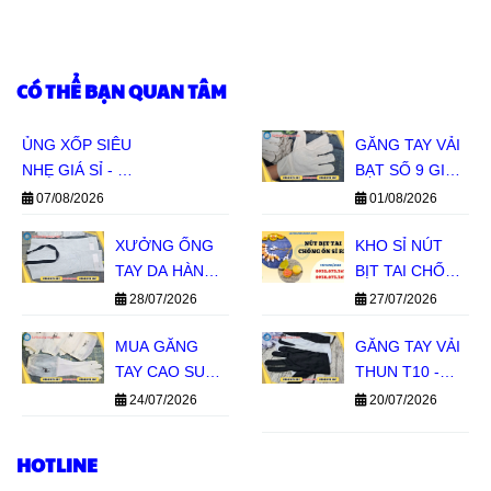
CÓ THỂ BẠN QUAN TÂM
ỦNG XỐP SIÊU
GĂNG TAY VẢI
NHẸ GIÁ SỈ - ĐỦ
BẠT SỐ 9 GIÁ
SIZE ĐỦ MÀU
SỈ - HÀNG SẴN
07/08/2026
01/08/2026
CHO ĐẠI LÝ
KHO, BÁO GIÁ
XƯỞNG ỐNG
NHANH
KHO SỈ NÚT
TAY DA HÀN
BỊT TAI CHỐNG
GIÁ SỈ TPHCM
ỒN SILICON 1
28/07/2026
27/07/2026
TẦNG, 2 TẦNG
MUA GĂNG
GIÁ SỈ MIỀN
GĂNG TAY VẢI
TAY CAO SU
NAM
THUN T10 -
CON HƯƠU
BỀN TAY, GIÁ
24/07/2026
20/07/2026
GIÁ SỈ TẠI LÊ
SỈ TIẾT KIỆM
THANH
HOTLINE