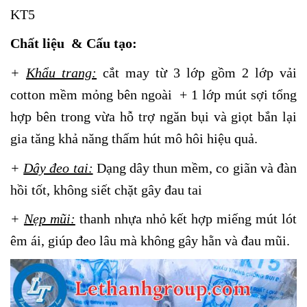
KT5
Chất liệu & Cấu tạo:
+
Khẩu trang:
cắt may từ 3 lớp gồm 2 lớp vải
cotton mềm mỏng bên ngoài + 1 lớp mút sợi tổng
hợp bên trong vừa hỗ trợ ngăn bụi và giọt bắn lại
gia tăng khả năng thấm hút mô hôi hiệu quả.
+
Dây đeo tai:
Dạng dây thun mềm, co giãn và đàn
hồi tốt, không siết chặt gây đau tai
+
Nẹp mũi:
thanh nhựa nhỏ kết hợp miếng mút lót
êm ái, giúp đeo lâu mà không gây hằn và đau mũi.