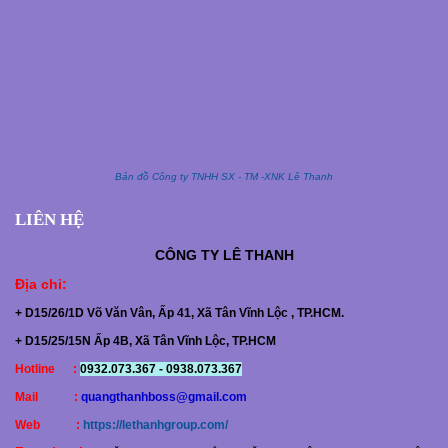
Bản đồ Công ty TNHH SX - TM -XNK Lê Thanh
LIÊN HỆ
CÔNG TY
LÊ THANH
Địa chỉ
:
+ D15/26/1D Võ Văn Vân, Ấp 41, Xã Tân Vĩnh Lộc , TP.HCM.
+ D15/25/15N Ấp 4B, Xã Tân Vĩnh Lộc, TP.HCM
Hotline :
0932.073.367 - 0938.073.367
Mail :
quangthanhboss@gmail.com
Web :
https://lethanhgroup.com/