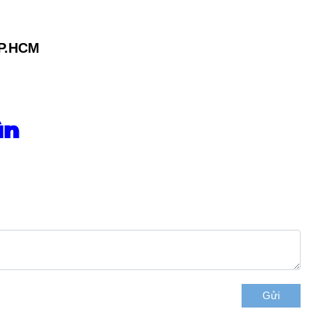
TP.HCM
ận
Gửi