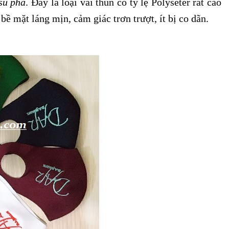
 su pha
.
Đây là loại vải thun có tỷ lệ Polyseter rất cao
bề mặt láng mịn, cảm giác trơn trượt, ít bị co dãn.