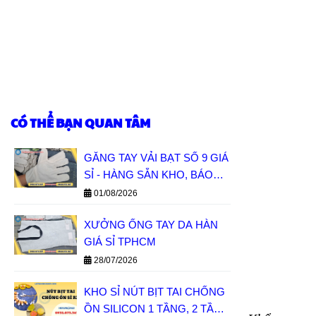
CÓ THỂ BẠN QUAN TÂM
GĂNG TAY VẢI BẠT SỐ 9 GIÁ
SỈ - HÀNG SẴN KHO, BÁO
GIÁ NHANH
01/08/2026
XƯỞNG ỐNG TAY DA HÀN
GIÁ SỈ TPHCM
28/07/2026
KHO SỈ NÚT BỊT TAI CHỐNG
ỒN SILICON 1 TẦNG, 2 TẦNG