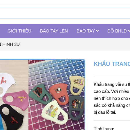
GIỚI THIỆU
BAO TAY LEN
BAO TAY
ĐỒ BHLĐ
N HÌNH 3D
KHẨU TRANG 
Khẩu trang vải su 
cao cấp. Với nhiều
nên thích hợp cho 
sắc có khả năng ch
bị đau lỗ tai.
Tình trạng: