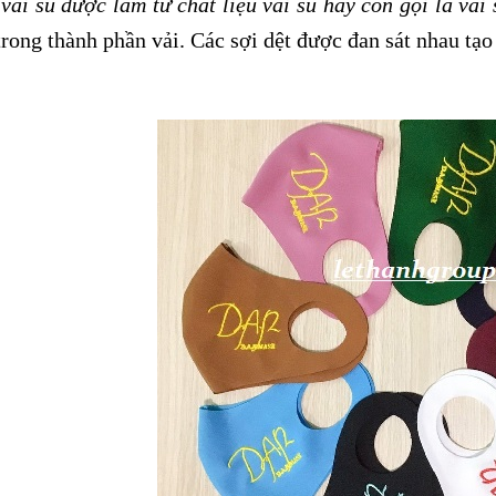
vải su được làm từ chất liệu vải su hay còn gọi là vải
rong thành phần vải. Các sợi dệt được đan sát nhau tạo 