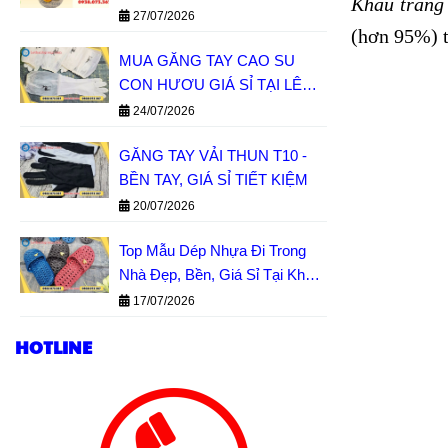
Khẩu trang 
GIÁ SỈ MIỀN NAM
27/07/2026
(hơn 95%) t
MUA GĂNG TAY CAO SU
CON HƯƠU GIÁ SỈ TẠI LÊ
THANH
24/07/2026
GĂNG TAY VẢI THUN T10 -
BỀN TAY, GIÁ SỈ TIẾT KIỆM
20/07/2026
Top Mẫu Dép Nhựa Đi Trong
Nhà Đẹp, Bền, Giá Sỉ Tại Kho
Lê Thanh
17/07/2026
HOTLINE