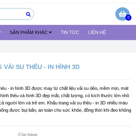
0
SẢN PHẨM KHÁC
TIN TỨC
LIÊN HỆ
VẢI SU THÊU - IN HÌNH 3D
thêu - in hình 3D được may từ chất liệu vải su dẻo, mềm mịn, mát
 hình thêu và hình 3D đẹp mắt, chất lượng, có kích thước lớn nhỏ
cả người lớn và trẻ em. Khẩu trang vải su thêu - in 3D nhiều màu
ống được bụi bẩn, an toàn cho sức khỏe, đồng thời khi đeo không
Còn hàng