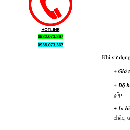
HOTLINE
0932.073.367
0938.073.367
Khi sử dụng
+ Giá 
+
​
Độ b
gấp.
+ In h
chắc, t