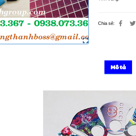
Chia sẻ:
Mô tả