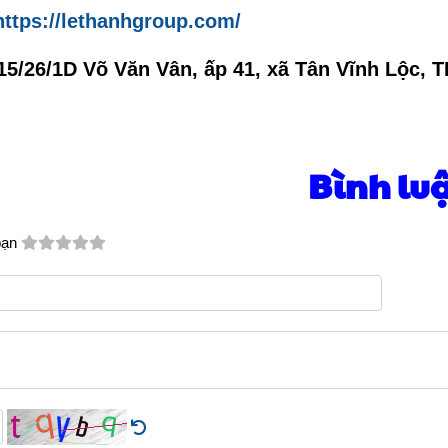
https://lethanhgroup.com/
15/26/1D Võ Văn Vân, ấp 41, xã Tân Vĩnh Lộc, 
Bình lu
bạn